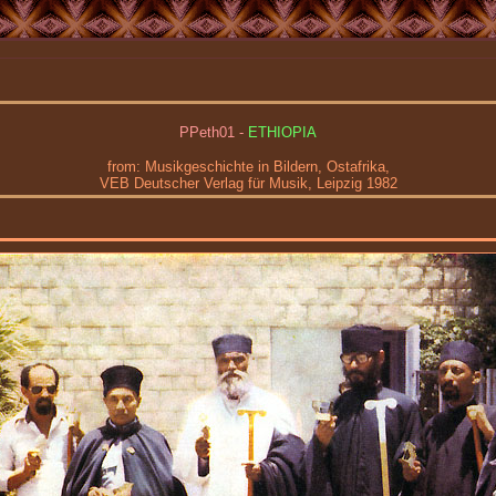
PPeth01 -
ETHIOPIA
from:
Musikgeschichte in Bildern, Ostafrika,
VEB Deutscher Verlag für Musik, Leipzig 1982