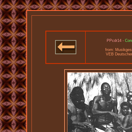
PPcdr14 -
Cong
from:
Musikgesch
VEB Deutscher 